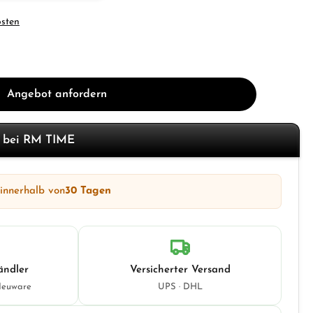
osten
Angebot anfordern
f bei RM TIME
 innerhalb von
30 Tagen
ändler
Versicherter Versand
Neuware
UPS · DHL