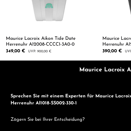
Maurice Lacroix Aikon Tide Date
Maurice Lacr
Herrenuhr AI2008-CCCC1-3A0-0
Herrenuhr A
Verkaufspreis:
349,00 €
Verkaufspreis:
390,00 €
Regulärer Preis:
Regu
900,00 €
Produkt Anzahl: Gib den gewünschten 
Produkt
Maurice Lacroix A
Sprechen Sie mit einem Experten für Maurice Lacro
Herrenuhr AI1018-SS002-330-1
Zögern Sie bei Ihrer Entscheidung?