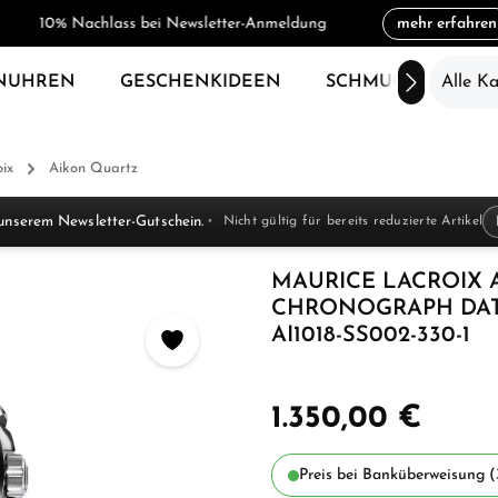
10% Nachlass bei Newsletter-Anmeldung
mehr erfahren
NUHREN
GESCHENKIDEEN
SCHMUCK
Alle K
SAL
ix
Aikon Quartz
unserem Newsletter-Gutschein.
Nicht gültig für bereits reduzierte Artikel
MAURICE LACROIX 
CHRONOGRAPH DA
AI1018-SS002-330-1
1.350,00 €
Preis bei Banküberweisung (