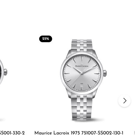
25
%
n
SS001-330-2
Maurice Lacroix 1975 751007-SS002-130-1