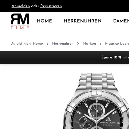
Anmelden
oder
Registrieren
springen
Zur Hauptnavigation springen
HOME
HERRENUHREN
DAME
Du bist hier:
Home
Herrenuhren
Marken
Maurice Lacro
Spare 10 %
mit 
Bildergalerie überspringen