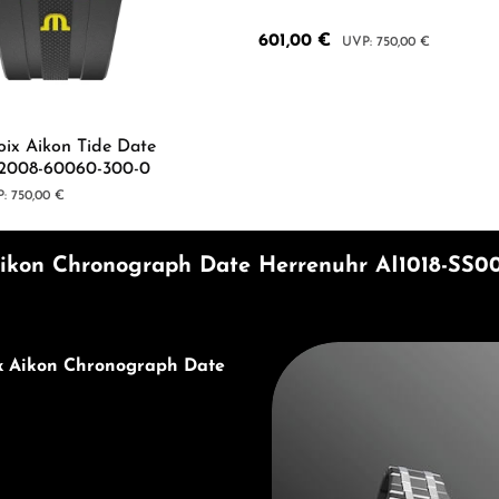
Verkaufspreis:
601,00 €
Regulärer Preis:
750,00 €
Produkt Anzahl: G
oix Aikon Tide Date
I2008-60060-300-0
lärer Preis:
750,00 €
Wert ein oder benutze die Schaltflächen 
 Anzahl: Gib den gewünschten Wert ein od
ikon Chronograph Date Herrenuhr AI1018-SS00
Entdecken Sie Maurice Lacro
ix Aikon Chronograph Date