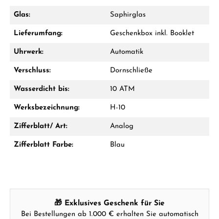
Glas:
Saphirglas
Lieferumfang:
Geschenkbox inkl. Booklet
Ab 1.000 € Bestellwert erhalten Sie ein
Geschenk im Warenkorb.
Uhrwerk:
Automatik
GESCHENKE ANSEHEN
Verschluss:
Dornschließe
Wasserdicht bis:
10 ATM
Werksbezeichnung:
H-10
Zifferblatt/ Art:
Analog
Zifferblatt Farbe:
Blau
Hersteller- & Produktsicherheit
🎁 Exklusives Geschenk für Sie
Bei Bestellungen ab 1.000 € erhalten Sie automatisch