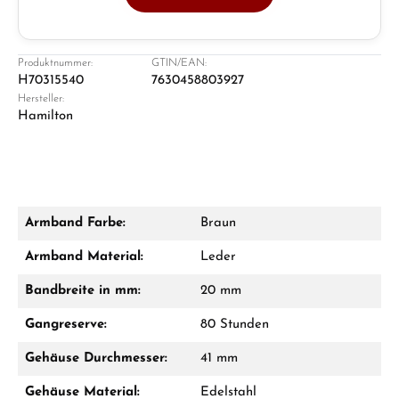
Juwelier
Ladengeschäft in Solingen
Produktnummer:
GTIN/EAN:
H70315540
7630458803927
Hersteller:
Hamilton
Armband Farbe:
Braun
Damon Reiners
Armband Material:
Leder
Fragen? Wir beraten Sie persönlich:
Bandbreite in mm:
20 mm
Mo–Fr: 10:00 – 17:00 - Sam: 10:00 - 14:00
Gangreserve:
80 Stunden
Jetzt anrufen
Gehäuse Durchmesser:
41 mm
WhatsApp Chat
Gehäuse Material:
Edelstahl