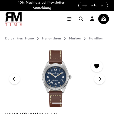
10% Nachlass bei Newsletter-
mehr erfahren
alt springen
Anmeldung
Warenk
Du bist hier:
Home
Herrenuhren
Marken
Hamilton
Bildergalerie überspringen