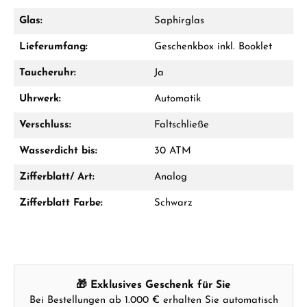
Glas:
Saphirglas
Lieferumfang:
Geschenkbox inkl. Booklet
Ab 1.000 € Bestellwert erhalten Sie ein
Geschenk im Warenkorb.
Taucheruhr:
Ja
GESCHENKE ANSEHEN
Uhrwerk:
Automatik
Verschluss:
Faltschließe
Wasserdicht bis:
30 ATM
Zifferblatt/ Art:
Analog
Zifferblatt Farbe:
Schwarz
Hersteller- & Produktsicherheit
🎁 Exklusives Geschenk für Sie
Bei Bestellungen ab 1.000 € erhalten Sie automatisch