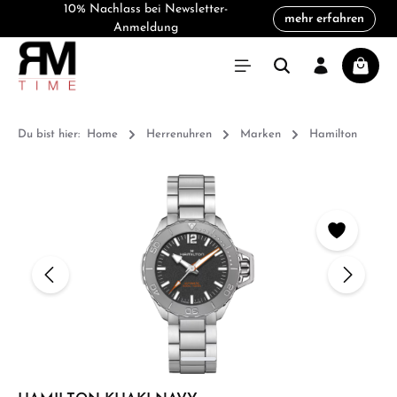
10% Nachlass bei Newsletter-
mehr erfahren
alt springen
Anmeldung
Warenk
Du bist hier:
Home
Herrenuhren
Marken
Hamilton
Bildergalerie überspringen