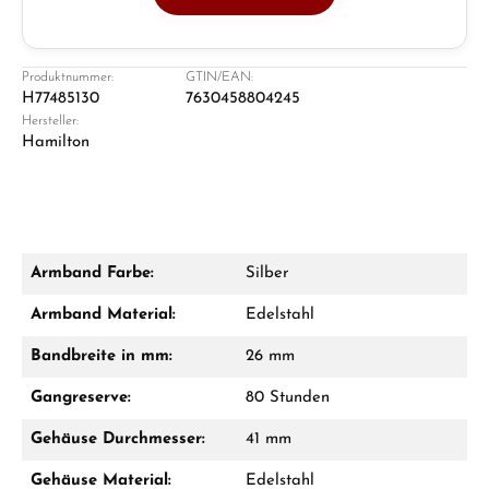
Juwelier
Ladengeschäft in Solingen
Produktnummer:
GTIN/EAN:
H77485130
7630458804245
Hersteller:
Hamilton
Armband Farbe:
Silber
Damon Reiners
Armband Material:
Edelstahl
Fragen? Wir beraten Sie persönlich:
Bandbreite in mm:
26 mm
Mo–Fr: 10:00 – 17:00 - Sam: 10:00 - 14:00
Gangreserve:
80 Stunden
Jetzt anrufen
Gehäuse Durchmesser:
41 mm
WhatsApp Chat
Gehäuse Material:
Edelstahl