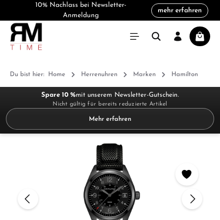
10% Nachlass bei Newsletter-
mehr erfahren
alt springen
Anmeldung
Warenk
Du bist hier:
Home
Herrenuhren
Marken
Hamilton
Spare 10 %
mit unserem Newsletter-Gutschein.
Nicht gültig für bereits reduzierte Artikel
Mehr erfahren
Bildergalerie überspringen