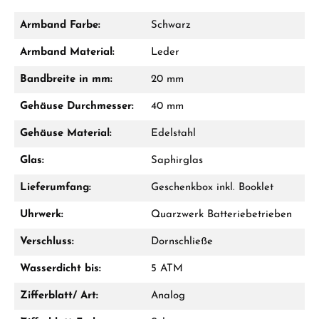
Armband Farbe:
Schwarz
Damon Reiners
Armband Material:
Leder
Fragen? Wir beraten Sie persönlich:
Bandbreite in mm:
20 mm
Mo–Fr: 10:00 – 17:00 - Sam: 10:00 - 14:00
Gehäuse Durchmesser:
40 mm
Jetzt anrufen
Gehäuse Material:
Edelstahl
WhatsApp Chat
Glas:
Saphirglas
Lieferumfang:
Geschenkbox inkl. Booklet
Uhrwerk:
Quarzwerk Batteriebetrieben
Ab 1.000 € Bestellwert erhalten Sie ein
Geschenk im Warenkorb.
Verschluss:
Dornschließe
GESCHENKE ANSEHEN
Wasserdicht bis:
5 ATM
Zifferblatt/ Art:
Analog