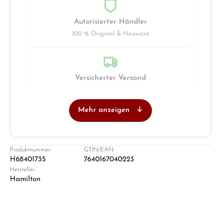
Autorisierter Händler
100 % Original & Neuware
Versicherter Versand
UPS · DHL
Mehr anzeigen
Juwelier
Ladengeschäft in Solingen
Produktnummer:
GTIN/EAN:
H68401735
7640167040223
Hersteller:
Hamilton