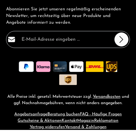
Abonnieren Sie jetzt unseren regelmäßig erscheinenden
Newsletter, um rechtzeitig über neue Produkte und
Angebote informiert zu werden.
E-Mail-Adresse*
Datenschutz
Die mit einem Stern (*) markierten Felder sind
Ich habe die
Datenschutzbestimmungen
zur Kenntnis
Pflichtfelder.
genommen und die
AGB
gelesen und bin mit ihnen
einverstanden.
*
Alle Preise inkl. gesetzl. Mehrwertsteuer zzgl.
Versandkosten
und
ggf. Nachnahmegebühren, wenn nicht anders angegeben.
Angebotsanfrage
Beratung buchen
FAQ - Häufige Fragen
Gutscheine & Aktionen
Kontakt
Magazin
Reklamation
Vertrag widerrufen
Versand & Zahlungen