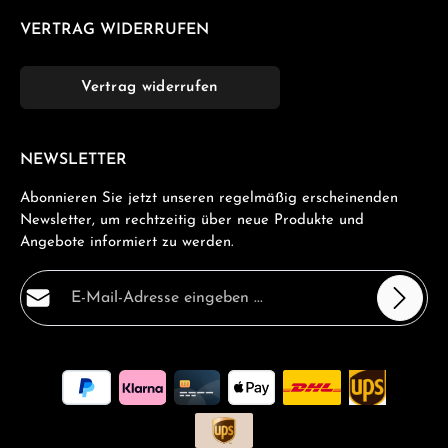
VERTRAG WIDERRUFEN
Vertrag widerrufen
NEWSLETTER
Abonnieren Sie jetzt unseren regelmäßig erscheinenden
Newsletter, um rechtzeitig über neue Produkte und
Angebote informiert zu werden.
E-Mail-Adresse*
Datenschutz
Die mit einem Stern (*) markierten Felder sind
Ich habe die
Datenschutzbestimmungen
zur Kenntnis
Pflichtfelder.
genommen und die
AGB
gelesen und bin mit ihnen
einverstanden.
*