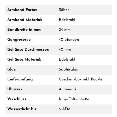
Armband Farbe:
Silber
Damon Reiners
Armband Material:
Edelstahl
Fragen? Wir beraten Sie persönlich:
Bandbreite in mm:
24 mm
Mo–Fr: 10:00 – 17:00 - Sam: 10:00 - 14:00
Gangreserve:
40 Stunden
Jetzt anrufen
Gehäuse Durchmesser:
40 mm
WhatsApp Chat
Gehäuse Material:
Edelstahl
Glas:
Saphirglas
Lieferumfang:
Geschenkbox inkl. Booklet
Ab 1.000 € Bestellwert erhalten Sie ein
Geschenk im Warenkorb.
Uhrwerk:
Automatik
GESCHENKE ANSEHEN
Verschluss:
Kipp-Faltschließe
Wasserdicht bis:
5 ATM