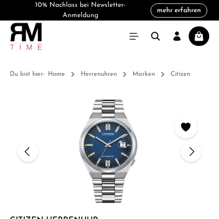
10% Nachlass bei Newsletter-
mehr erfahren
alt springen
Anmeldung
Warenk
Du bist hier:
Home
Herrenuhren
Marken
Citizen
Bildergalerie überspringen