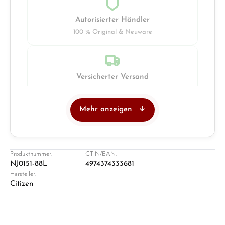
Autorisierter Händler
100 % Original & Neuware
Versicherter Versand
UPS · DHL
Mehr anzeigen
Juwelier
Ladengeschäft in Solingen
Produktnummer:
GTIN/EAN:
NJ0151-88L
4974374333681
Hersteller:
Citizen