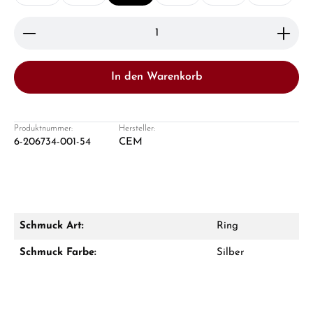
Produkt Anzahl: Gib den gewünschten Wert ein ode
In den Warenkorb
Damon Reiners
Fragen? Wir beraten Sie persönlich:
Produktnummer:
Hersteller:
6-206734-001-54
CEM
Mo–Fr: 10:00 – 17:00 - Sam: 10:00 - 14:00
Jetzt anrufen
WhatsApp Chat
Schmuck Art:
Ring
Schmuck Farbe:
Silber
Ab 1.000 € Bestellwert erhalten Sie ein
Geschenk im Warenkorb.