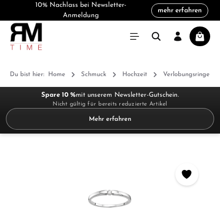
10% Nachlass bei Newsletter-
mehr erfahren
alt springen
Anmeldung
Warenk
Du bist hier:
Home
Schmuck
Hochzeit
Verlobungsringe
Spare 10 %
mit unserem Newsletter-Gutschein.
Nicht gültig für bereits reduzierte Artikel
Mehr erfahren
Bildergalerie überspringen