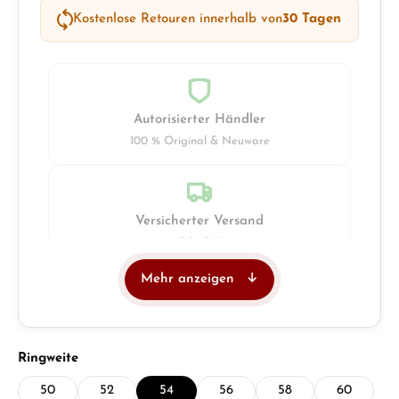
Kostenlose Retouren innerhalb von
30 Tagen
Autorisierter Händler
100 % Original & Neuware
Versicherter Versand
UPS · DHL
Mehr anzeigen
Juwelier
Ladengeschäft in Solingen
auswählen
Ringweite
50
52
54
56
58
60