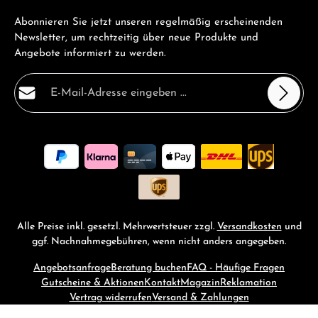
Abonnieren Sie jetzt unseren regelmäßig erscheinenden
Newsletter, um rechtzeitig über neue Produkte und
Angebote informiert zu werden.
E-Mail-Adresse*
Datenschutz
Die mit einem Stern (*) markierten Felder sind
Ich habe die
Datenschutzbestimmungen
zur Kenntnis
Pflichtfelder.
genommen und die
AGB
gelesen und bin mit ihnen
einverstanden.
*
Alle Preise inkl. gesetzl. Mehrwertsteuer zzgl.
Versandkosten
und
ggf. Nachnahmegebühren, wenn nicht anders angegeben.
Angebotsanfrage
Beratung buchen
FAQ - Häufige Fragen
Gutscheine & Aktionen
Kontakt
Magazin
Reklamation
Vertrag widerrufen
Versand & Zahlungen