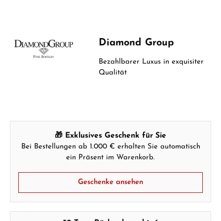
WhatsApp Chat
Diamond Group
Ab 1.000 € Bestellwert erhalten Sie ein
Bezahlbarer Luxus in
exquisiter
Geschenk im Warenkorb.
Qualität
GESCHENKE ANSEHEN
🎁 Exklusives Geschenk für Sie
Bei Bestellungen ab 1.000 € erhalten Sie automatisch
ein Präsent im Warenkorb.
Hersteller- & Produktsicherheit
Geschenke ansehen