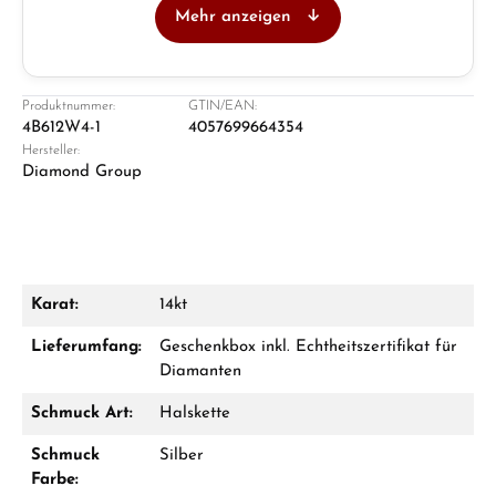
Mehr anzeigen
Juwelier
Ladengeschäft in Solingen
Produktnummer:
GTIN/EAN:
4B612W4-1
4057699664354
Hersteller:
Diamond Group
Karat:
14kt
Damon Reiners
Lieferumfang:
Geschenkbox inkl. Echtheitszertifikat für
Fragen? Wir beraten Sie persönlich:
Diamanten
Mo–Fr: 10:00 – 17:00 - Sam: 10:00 - 14:00
Schmuck Art:
Halskette
Schmuck
Silber
Jetzt anrufen
Farbe: