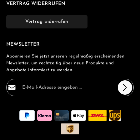
VERTRAG WIDERRUFEN
Vertrag widerrufen
NEWSLETTER
Abonnieren Sie jetzt unseren regelmäßig erscheinenden
Newsletter, um rechtzeitig über neue Produkte und
Angebote informiert zu werden.
E-Mail-Adresse*
Datenschutz
Die mit einem Stern (*) markierten Felder sind
Ich habe die
Datenschutzbestimmungen
zur Kenntnis
Pflichtfelder.
genommen und die
AGB
gelesen und bin mit ihnen
einverstanden.
*