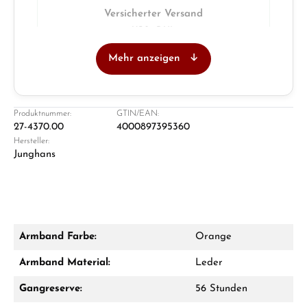
Versicherter Versand
UPS · DHL
Mehr anzeigen
Juwelier
Ladengeschäft in Solingen
Produktnummer:
GTIN/EAN:
27-4370.00
4000897395360
Hersteller:
Junghans
Armband Farbe:
Orange
Damon Reiners
Armband Material:
Leder
Fragen? Wir beraten Sie persönlich:
Gangreserve:
56 Stunden
Mo–Fr: 10:00 – 17:00 - Sam: 10:00 - 14:00