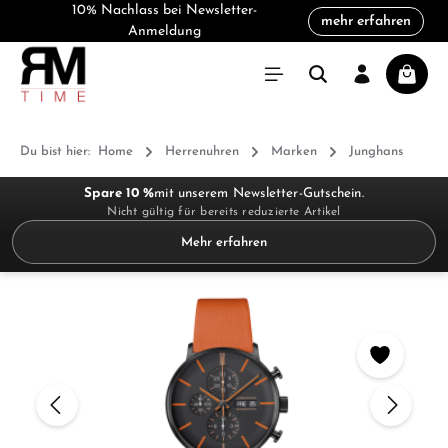
10% Nachlass bei Newsletter-
mehr erfahren
alt springen
Anmeldung
Warenk
Du bist hier:
Home
Herrenuhren
Marken
Junghans
Spare 10 %
mit unserem Newsletter-Gutschein.
Nicht gültig für bereits reduzierte Artikel
Mehr erfahren
Bildergalerie überspringen