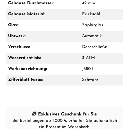
Gehäuse Durchmesser:
42 mm
Jetzt anrufen
Gehäuse Material:
Edelstahl
WhatsApp Chat
Glas:
Saphirglas
Uhrwerk:
Automatik
Verschluss:
Dornschließe
Ab 1.000 € Bestellwert erhalten Sie ein
Geschenk im Warenkorb.
Wasserdicht bis:
3 ATM
GESCHENKE ANSEHEN
Werksbezeichnung:
J880.1
Zifferblatt Farbe:
Schwarz
Hersteller- & Produktsicherheit
🎁 Exklusives Geschenk für Sie
Bei Bestellungen ab 1.000 € erhalten Sie automatisch
ein Präsent im Warenkorb.