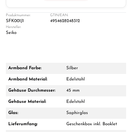
Juwelier
Ladengeschäft in Solingen
Produktnummer:
GTIN/EAN:
SFK001J1
4954628248312
Hersteller:
Seiko
Armband Farbe:
Silber
Damon Reiners
Armband Material:
Edelstahl
Fragen? Wir beraten Sie persönlich:
Gehäuse Durchmesser:
45 mm
Mo–Fr: 10:00 – 17:00 - Sam: 10:00 - 14:00
Gehäuse Material:
Edelstahl
Jetzt anrufen
Glas:
Saphirglas
WhatsApp Chat
Lieferumfang:
Geschenkbox inkl. Booklet