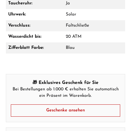
Taucheruhr:
Ja
Uhrwerk:
Solar
Ab 1.000 € Bestellwert erhalten Sie ein
Geschenk im Warenkorb.
Verschluss:
Faltschließe
GESCHENKE ANSEHEN
Wasserdicht bis:
20 ATM
Zifferblatt Farbe:
Blau
Hersteller- & Produktsicherheit
🎁 Exklusives Geschenk für Sie
Bei Bestellungen ab 1.000 € erhalten Sie automatisch
ein Präsent im Warenkorb.
Geschenke ansehen