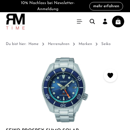
10% Nachlass bei Newsletter-
mehr erfahren
alt springen
Anmeldung
Warenk
Du bist hier:
Home
Herrenuhren
Marken
Seiko
Bildergalerie überspringen