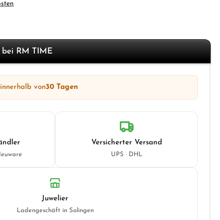
osten
f bei RM TIME
 innerhalb von
30 Tagen
ändler
Versicherter Versand
Neuware
UPS · DHL
Juwelier
Ladengeschäft in Solingen