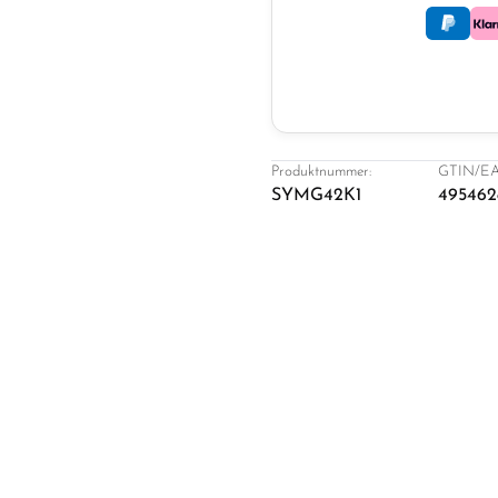
Produktnummer:
GTIN/EA
SYMG42K1
495462