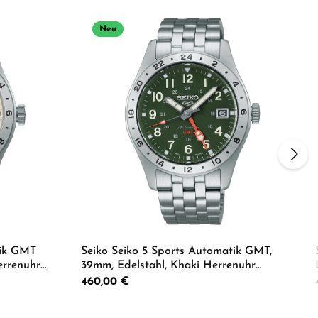
Neu
tik GMT
Seiko Seiko 5 Sports Automatik GMT,
errenuhr
39mm, Edelstahl, Khaki Herrenuhr
HDB001K1
Regulärer Preis:
460,00 €