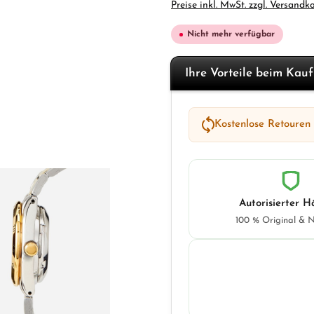
Preise inkl. MwSt. zzgl. Versandk
Nicht mehr verfügbar
Ihre Vorteile beim Kau
Kostenlose Retouren
Autorisierter H
100 % Original & 