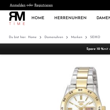
Anmelden
oder
Registrieren
springen
Zur Hauptnavigation springen
HOME
HERRENUHREN
DAME
Du bist hier:
Home
Damenuhren
Marken
SEIKO
Spare 10 %
mit 
Bildergalerie überspringen