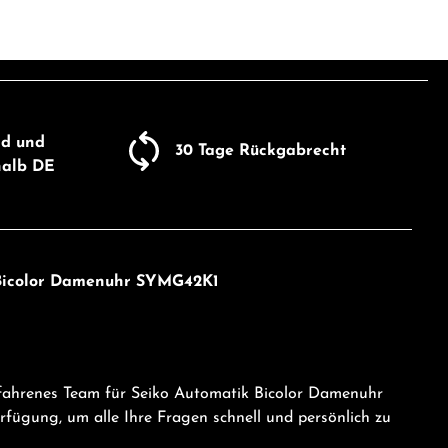
ib den gewünschten Wert ein oder benutze
Produkt Anzahl: Gib den gewü
um die Anzahl zu erhöhen oder zu reduzie
nd und
30 Tage Rückgabrecht
halb DE
k Bicolor Damenuhr SYMG42K1
rfahrenes Team für Seiko Automatik Bicolor Damenuhr
ügung, um alle Ihre Fragen schnell und persönlich zu