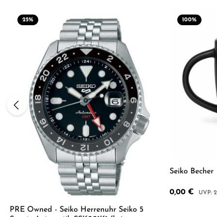
25
%
100
%
Seiko Becher
Verkaufspreis:
0,00 €
Regulär
2
PRE Owned - Seiko Herrenuhr Seiko 5