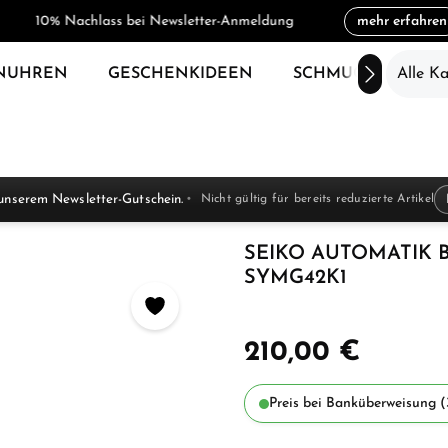
10% Nachlass bei Newsletter-Anmeldung
mehr erfahren
NUHREN
GESCHENKIDEEN
SCHMUCK
Alle K
SAL
unserem Newsletter-Gutschein.
Nicht gültig für bereits reduzierte Artikel
SEIKO AUTOMATIK
SYMG42K1
210,00 €
Preis bei Banküberweisung (