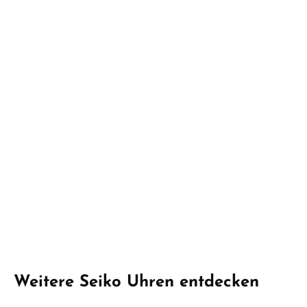
Produktgalerie überspringen
Weitere Seiko Uhren entdecken