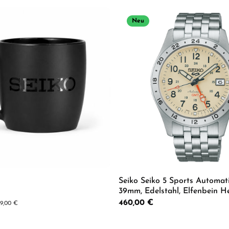
Neu
Seiko Seiko 5 Sports Automa
39mm, Edelstahl, Elfenbein H
HDB002K1
Regulärer Preis:
460,00 €
er Preis:
9,00 €