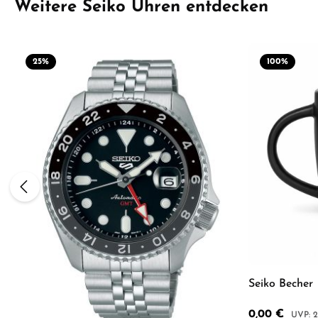
Produktgalerie überspringen
Weitere Seiko Uhren entdecken
25
%
100
%
Seiko Becher
Verkaufspreis:
0,00 €
Regulär
2