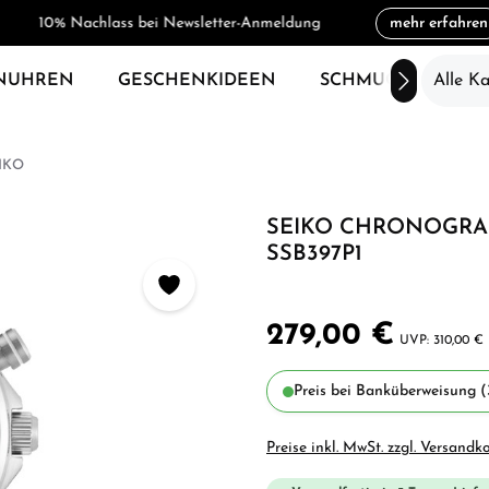
10% Nachlass bei Newsletter-Anmeldung
mehr erfahren
NUHREN
GESCHENKIDEEN
SCHMUCK
Alle K
SAL
IKO
SEIKO CHRONOGRA
SSB397P1
279,00 €
310,00 €
Preis bei Banküberweisung (
Preise inkl. MwSt. zzgl. Versandk