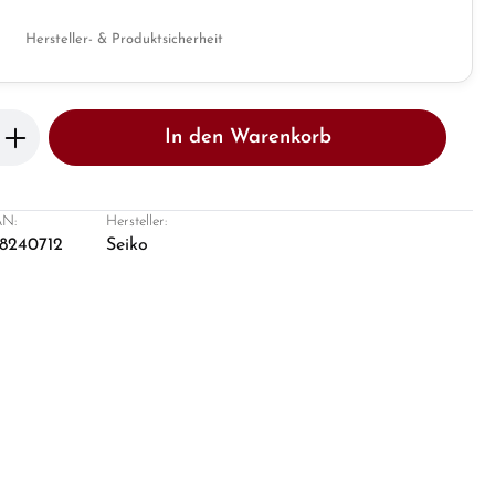
Hersteller- & Produktsicherheit
b den gewünschten Wert ein oder benutze 
In den Warenkorb
N:
Hersteller:
8240712
Seiko