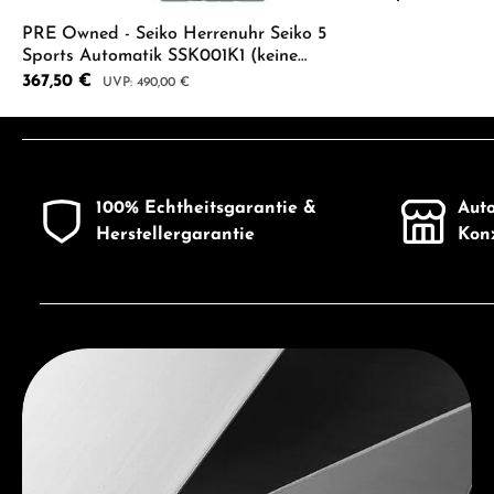
PRE Owned - Seiko Herrenuhr Seiko 5
Sports Automatik SSK001K1 (keine
Neuware!)
Verkaufspreis:
367,50 €
Regulärer Preis:
490,00 €
Produkt Anzahl: Gib den gewünschten 
100% Echtheitsgarantie &
Auto
Herstellergarantie
Konz
Entdecken Sie Seiko