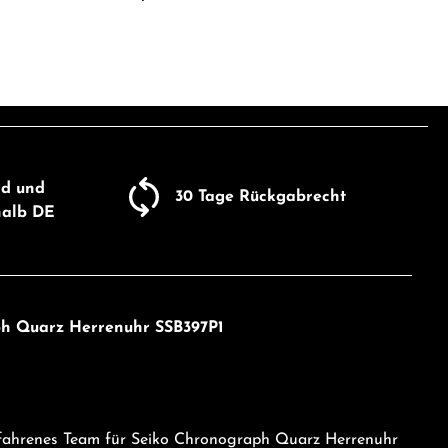
ib den gewünschten Wert ein oder benutze
Produkt Anzahl: Gib den gewü
um die Anzahl zu erhöhen oder zu reduzie
nd und
30 Tage Rückgabrecht
halb DE
ph Quarz Herrenuhr SSB397P1
erfahrenes Team für Seiko Chronograph Quarz Herrenuhr