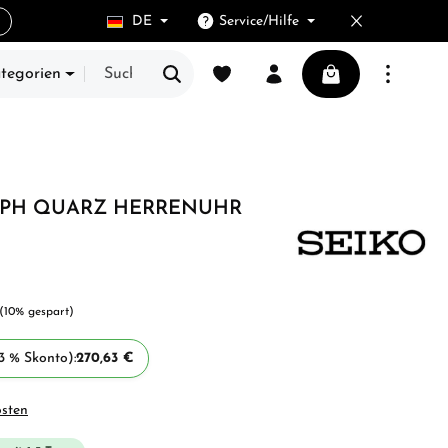
DE
Service/Hilfe
Du hast 0 Produkte auf dem Merkze
Warenkorb enthält
ategorien
E
PH QUARZ HERRENUHR
(10% gespart)
3 % Skonto):
270,63 €
osten