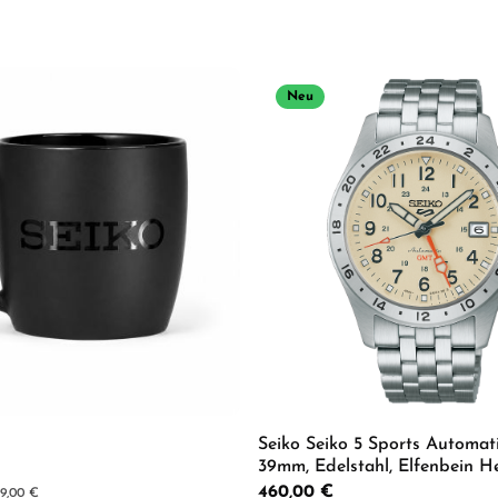
Neu
Seiko Seiko 5 Sports Automa
39mm, Edelstahl, Elfenbein H
HDB002K1
Regulärer Preis:
460,00 €
er Preis:
9,00 €