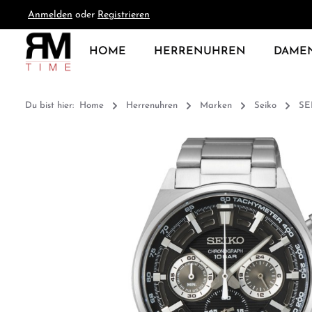
Anmelden
oder
Registrieren
springen
Zur Hauptnavigation springen
HOME
HERRENUHREN
DAME
Du bist hier:
Home
Herrenuhren
Marken
Seiko
SE
Bildergalerie überspringen