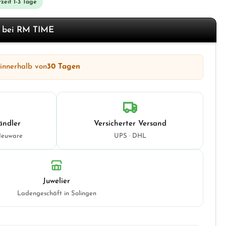
zeit 1-3 Tage
f bei RM TIME
 innerhalb von
30 Tagen
ändler
Versicherter Versand
Neuware
UPS · DHL
Juwelier
Ladengeschäft in Solingen