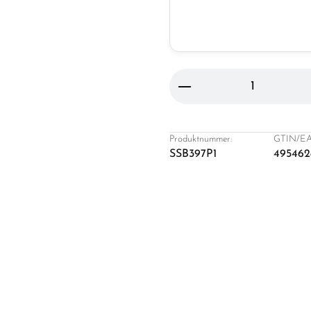
Produkt Anzahl: Gi
Produktnummer:
GTIN/EA
SSB397P1
495462