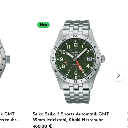
Neu
tik GMT
Seiko Seiko 5 Sports Automatik GMT,
errenuhr
39mm, Edelstahl, Khaki Herrenuhr
HDB001K1
Regulärer Preis:
460,00 €