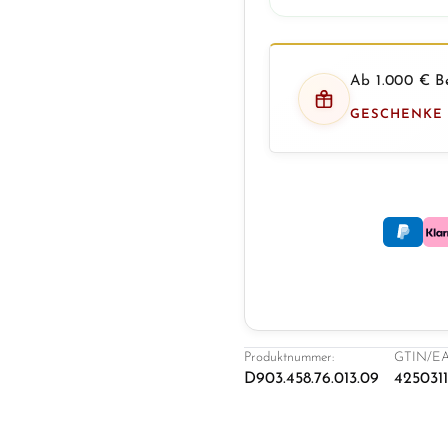
Ab 1.000 € Be
GESCHENKE
Produktnummer:
GTIN/EA
D903.458.76.013.09
425031