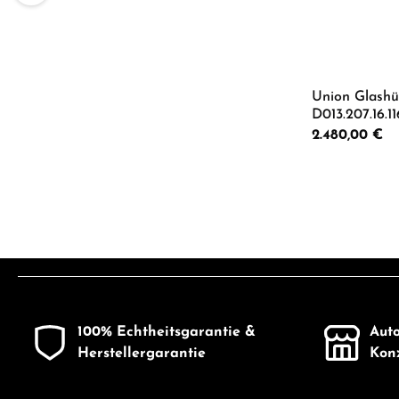
Union Glash
D013.207.16.1
Regulärer Preis:
2.480,00 €
Produkt
100% Echtheitsgarantie &
Auto
Herstellergarantie
Konz