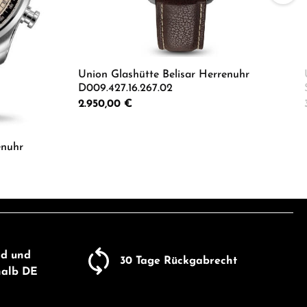
Union Glashütte Belisar Herrenuhr
D009.427.16.267.02
Regulärer Preis:
2.950,00 €
er benutze die Schaltflächen um die Anza
Produkt Anzahl: Gib den gewü
enuhr
ib den gewünschten Wert ein oder benutze
nd und
30 Tage Rückgabrecht
halb DE