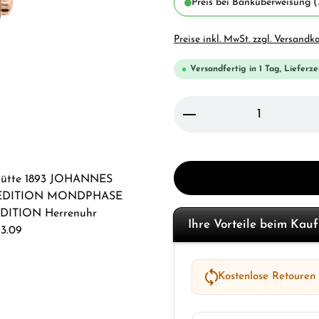
Preis bei Banküberweisung (
Preise inkl. MwSt. zzgl. Versandk
Versandfertig in 1 Tag, Lieferze
Produkt Anzahl: Gi
Ihre Vorteile beim Kau
Kostenlose Retouren