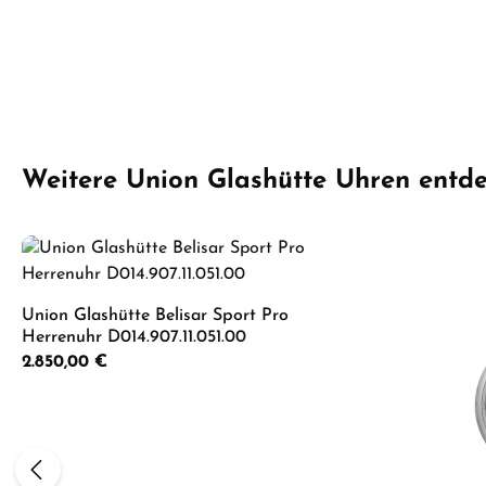
Produktgalerie überspringen
Weitere Union Glashütte Uhren entd
Union Glashütte Belisar Sport Pro
Herrenuhr D014.907.11.051.00
Regulärer Preis:
2.850,00 €
Produkt Anzahl: Gib den gewünschten 