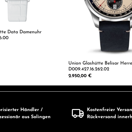
ütte Data Damenuhr
16.00
 Anzahl: Gib den gewünschten Wert ein od
Union Glashütte Belisar Herr
D009.427.16.262.02
Regulärer Preis:
2.950,00 €
Produkt Anzahl: G
risierter Händler /
Kostenfreier Versa
essionär aus Solingen
Rückversand inner