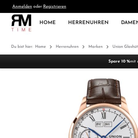
Anmelden
oder
Registrieren
springen
Zur Hauptnavigation springen
HOME
HERRENUHREN
DAME
Du bist hier:
Home
Herrenuhren
Marken
Union Glashüt
Spare 10 %
mit 
Bildergalerie überspringen