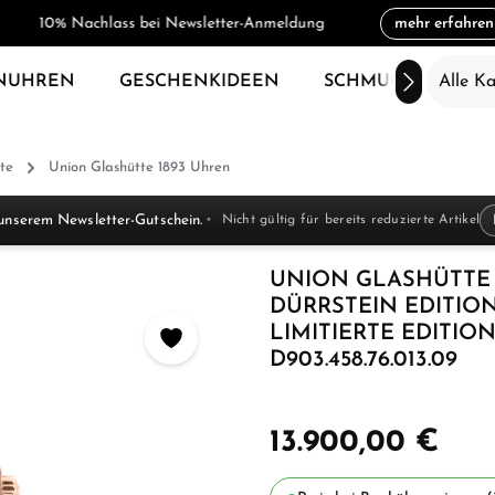
10% Nachlass bei Newsletter-Anmeldung
mehr erfahren
NUHREN
GESCHENKIDEEN
SCHMUCK
Alle K
SAL
te
Union Glashütte 1893 Uhren
unserem Newsletter-Gutschein.
Nicht gültig für bereits reduzierte Artikel
UNION GLASHÜTTE 
DÜRRSTEIN EDITI
LIMITIERTE EDITI
D903.458.76.013.09
13.900,00 €