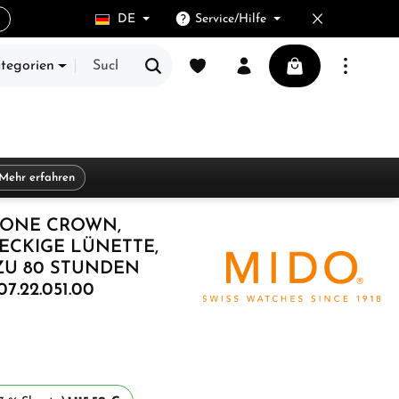
DE
Service/Hilfe
Du hast 0 Produkte auf dem Merkze
Warenkorb enthält
ategorien
E
Mehr erfahren
 ONE CROWN,
ECKIGE LÜNETTE,
ZU 80 STUNDEN
.22.051.00