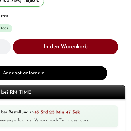
3 % Skonto):
1.115,50 €
osten
3 Tage
b den gewünschten Wert ein oder benutze 
In den Warenkorb
Angebot anfordern
f bei RM TIME
43 Std 25 Min 45 Sek
bei Bestellung in
weisung erfolgt der Versand nach Zahlungseingang.