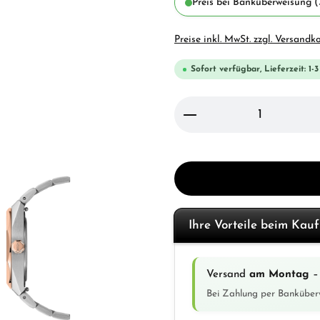
Preis bei Banküberweisung (
Preise inkl. MwSt. zzgl. Versandk
Sofort verfügbar, Lieferzeit: 1-
Produkt Anzahl: Gi
Ihre Vorteile beim Kau
Versand
am Montag
– 
Bei Zahlung per Banküber