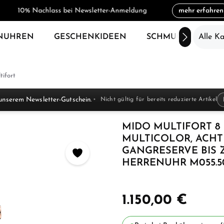
10% Nachlass bei Newsletter-Anmeldung
mehr erfahren
NUHREN
GESCHENKIDEEN
SCHMUCK
Alle K
SAL
tifort
unserem Newsletter-Gutschein.
Nicht gültig für bereits reduzierte Artikel
MIDO MULTIFORT 8
MULTICOLOR, ACHT
GANGRESERVE BIS 
HERRENUHR M055.507
1.150,00 €