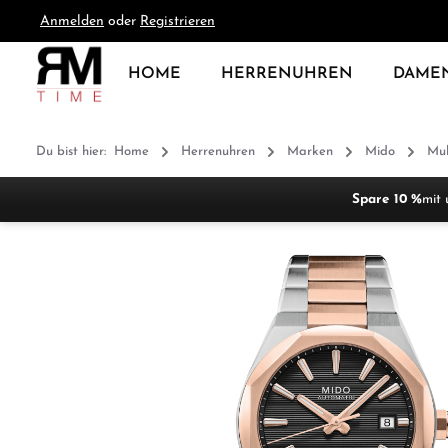
Anmelden
oder
Registrieren
springen
Zur Hauptnavigation springen
HOME
HERRENUHREN
DAME
Du bist hier:
Home
Herrenuhren
Marken
Mido
Mul
Spare 10 %
mit 
Bildergalerie überspringen