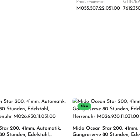
Produktnummer:
GTIN/EA
M055.507.22.051.00
761233
Neu
tar 200, 41mm, Automatik,
Mido Ocean Star 200, 41mm, 
80 Stunden, Edelstahl,
Gangreserve 80 Stunden, Edels