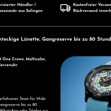
risierter Händler /
Kostenfreier Versa
essionär aus Solingen
Rückversand inner
hteckige Lünette, Gangreserve bis zu 80 Stun
Entdecken Sie Mido
8 One Crown, Multicolor,
Herrenuhr
 erfahrenes Team für Mido
Gangreserve bis zu 80
 WhatsApp oder Telefon zur