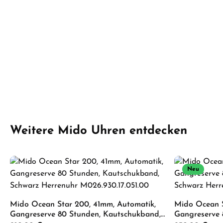
Produktgalerie überspringen
Weitere Mido Uhren entdecken
Neu
Mido Ocean Star 200, 41mm, Automatik,
Mido Ocean S
Gangreserve 80 Stunden, Kautschukband,
Gangreserve 