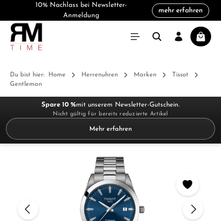
10% Nachlass bei Newsletter-
mehr erfahren
alt springen
Anmeldung
Warenk
Du bist hier:
Home
Herrenuhren
Marken
Tissot
Gentleman
Spare 10 %
mit unserem Newsletter-Gutschein.
Nicht gültig für bereits reduzierte Artikel
Mehr erfahren
Bildergalerie überspringen