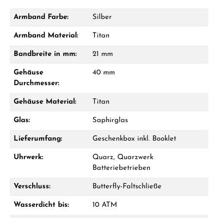
Armband Farbe:
Silber
Damon Reiners
Armband Material:
Titan
Fragen? Wir beraten Sie persönlich:
Bandbreite in mm:
21 mm
Mo–Fr: 10:00 – 17:00 - Sam: 10:00 - 14:00
Gehäuse
40 mm
Durchmesser:
Jetzt anrufen
Gehäuse Material:
Titan
WhatsApp Chat
Glas:
Saphirglas
Lieferumfang:
Geschenkbox inkl. Booklet
Ab 1.000 € Bestellwert erhalten Sie ein
Uhrwerk:
Quarz, Quarzwerk
Geschenk im Warenkorb.
Batteriebetrieben
GESCHENKE ANSEHEN
Verschluss:
Butterfly-Faltschließe
Wasserdicht bis:
10 ATM