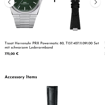
Tissot Herrenuhr PRX Powermatic 80, T137.407.11.091.00 Set
mit schwarzem Lederarmband
Regulärer Preis:
775,00 €
Produktgalerie überspringen
Accessory Items