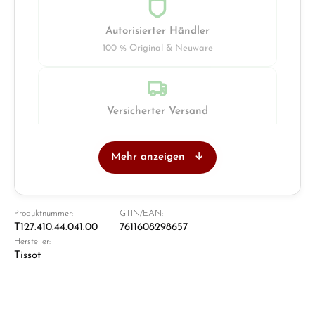
Autorisierter Händler
100 % Original & Neuware
Versicherter Versand
UPS · DHL
Mehr anzeigen
Juwelier
Ladengeschäft in Solingen
Produktnummer:
GTIN/EAN:
T127.410.44.041.00
7611608298657
Hersteller:
Tissot